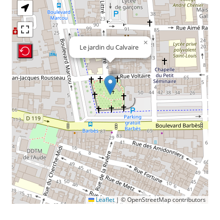
×
Le jardin du Calvaire
Recenter Map
Leaflet
|
© OpenStreetMap contributors