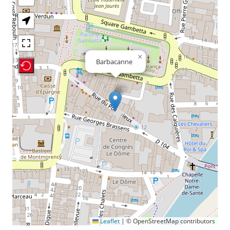
×
Barbacanne
Recenter Map
Leaflet
|
© OpenStreetMap contributors