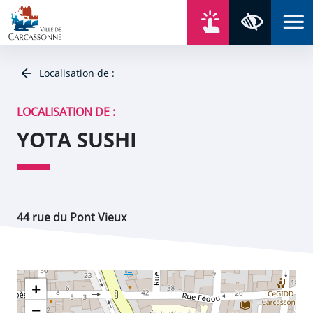
Aller au contenu
Aller au menu
Aller au plan du site
Aller à la recherche
En un click
Panneau de gestion des cookies
Paramètres 
Localisation de :
LOCALISATION DE :
YOTA SUSHI
44 rue du Pont Vieux
+
−