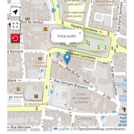
×
Yota sushi
Recenter Map
Leaflet
|
© OpenStreetMap contributors