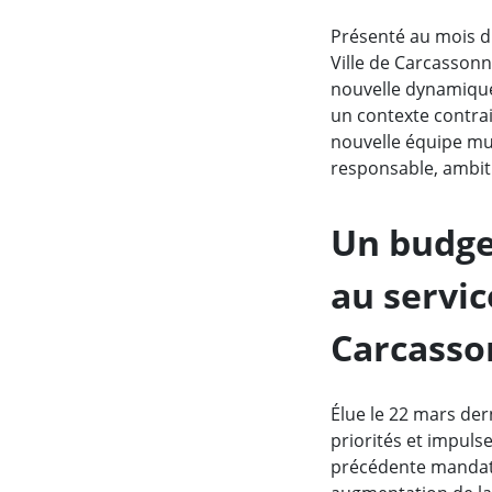
Zoom de l'image
Présenté au mois d'
Ville de Carcasson
nouvelle dynamique
un contexte contrai
nouvelle équipe mun
responsable, ambiti
Un budge
au servic
Carcasso
Élue le 22 mars der
priorités et impuls
précédente mandatur