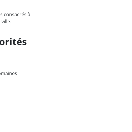
os consacrés à
ville.
orités
domaines