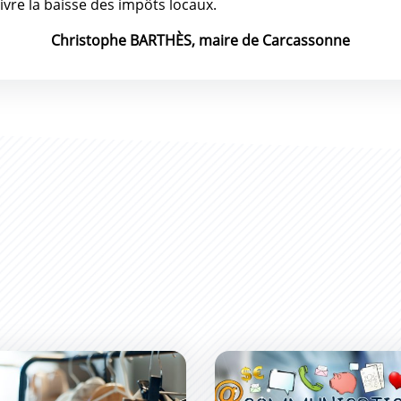
uivre la baisse des impôts locaux.
Christophe BARTHÈS, maire de Carcassonne
r aux enchères
utiques partagées pour redynamiser le centre-ville
Communiquer sur mon co