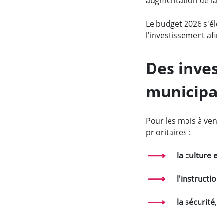
augmentation de la f
Le budget 2026 s'él
l'investissement af
Des inves
municipa
Pour les mois à ven
prioritaires :
la culture 
l'instructi
la sécurité