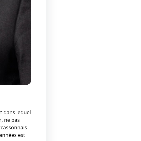
it dans lequel
n, ne pas
arcassonnais
 années est