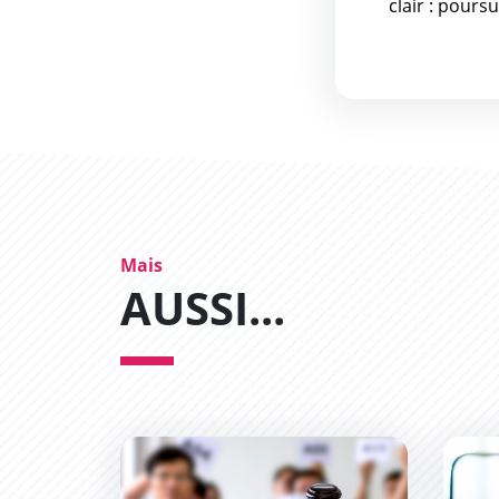
clair : pours
Mais
AUSSI...
Trois biens immobiliers de la Ville à acquéri
Des bo