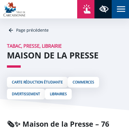
Aller au contenu
Aller au menu
Aller au plan du site
Aller à la recherche
En un click
Panneau de gestion des cookies
Paramètres 
Page précédente
TABAC, PRESSE, LIBRAIRIE
MAISON DE LA PRESSE
CARTE RÉDUCTION ÉTUDIANTE
COMMERCES
DIVERTISSEMENT
LIBRAIRIES
🗞️✨ Maison de la Presse – 76