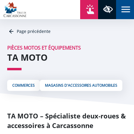
Aller au contenu
Aller au menu
Aller au plan du site
Aller à la recherche
En un click
Panneau de gestion des cookies
Paramètres 
Page précédente
PIÈCES MOTOS ET ÉQUIPEMENTS
TA MOTO
COMMERCES
MAGASINS D'ACCESSOIRES AUTOMOBILES
TA MOTO
– Spécialiste deux‑roues &
accessoires à Carcassonne