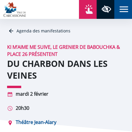
Aller au contenu
Aller au menu
Aller au plan du site
Aller à la recherche
En un click
Panneau de gestion des cookies
Paramètres 
Agenda des manifestations
KI M’AIME ME SUIVE, LE GRENIER DE BABOUCHKA &
PLACE 26 PRÉSENTENT
DU CHARBON DANS LES
VEINES
mardi 2 février
20h30
Théâtre Jean-Alary