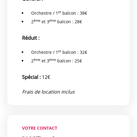
er
Orchestre / 1
balcon : 38€
ème
ème
2
et 3
balcon : 28€
Réduit :
er
Orchestre / 1
balcon : 32€
ème
ème
2
et 3
balcon : 25€
Spécial :
12€
Frais de location inclus
VOTRE CONTACT