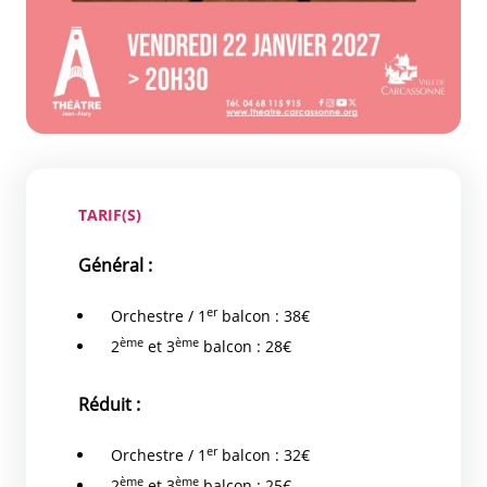
TARIF(S)
Général :
er
Orchestre / 1
balcon : 38€
ème
ème
2
et 3
balcon : 28€
Réduit :
er
Orchestre / 1
balcon : 32€
ème
ème
2
et 3
balcon : 25€