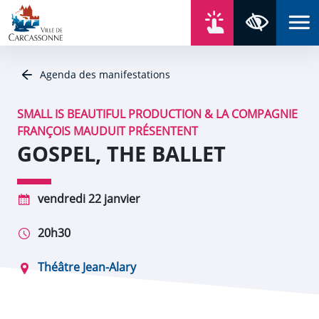
Aller au contenu
Aller au menu
Aller au plan du site
Aller à la recherche
En un click
Panneau de gestion des cookies
Paramètres 
Agenda des manifestations
SMALL IS BEAUTIFUL PRODUCTION & LA COMPAGNIE
FRANÇOIS MAUDUIT PRÉSENTENT
GOSPEL, THE BALLET
vendredi 22 janvier
20h30
Théâtre Jean-Alary