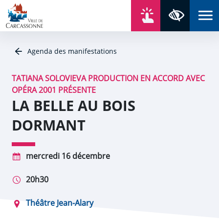
Aller au contenu
Aller au menu
Aller au plan du site
Aller à la recherche
En un click
Panneau de gestion des cookies
Paramètres 
Agenda des manifestations
TATIANA SOLOVIEVA PRODUCTION EN ACCORD AVEC
OPÉRA 2001 PRÉSENTE
LA BELLE AU BOIS
DORMANT
mercredi 16 décembre
20h30
Théâtre Jean-Alary