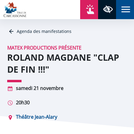
Aller au contenu
Aller au menu
Aller au plan du site
Aller à la recherche
En un click
Panneau de gestion des cookies
Paramètres 
Agenda des manifestations
MATEX PRODUCTIONS PRÉSENTE
ROLAND MAGDANE "CLAP
DE FIN !!!"
samedi 21 novembre
20h30
Théâtre Jean-Alary