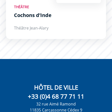
THÉÂTRE
Cochons d’Inde
Théâtre Jean-Alary
HÔTEL DE VILLE
+33 (0)4 68 77 71 11
32 rue Aimé Ramond
11835 Carcassonne Cédex 9