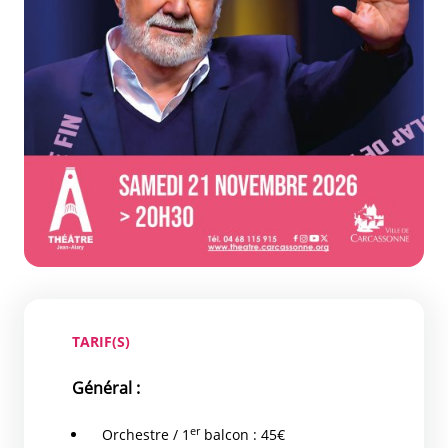
TARIF(S)
Général :
er
Orchestre / 1
balcon : 45€