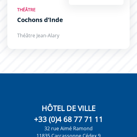
THÉÂTRE
Cochons d’Inde
Théâtre Jean-Alary
HÔTEL DE VILLE
+33 (0)4 68 77 71 11
32 rue Aimé Ramond
11835 Carcassonne Cédex 9