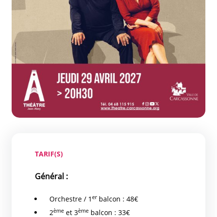
TARIF(S)
Général :
er
Orchestre / 1
balcon : 48€
ème
ème
2
et 3
balcon : 33€