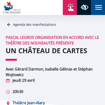
Aller au contenu
Aller au menu
Aller au plan du site
Aller à la recherche
En un click
Panneau de gestion des cookies
Paramètres 
Agenda des manifestations
PASCAL LEGROS ORGANISATION EN ACCORD AVEC LE
THÉÂTRE DES NOUVEAUTÉS PRÉSENTE
UN CHÂTEAU DE CARTES
Avec Gérard Darmon, Isabelle Gélinas et Stéphan
Wojtowicz
jeudi 29 avril
20h30
Théâtre Jean-Alary