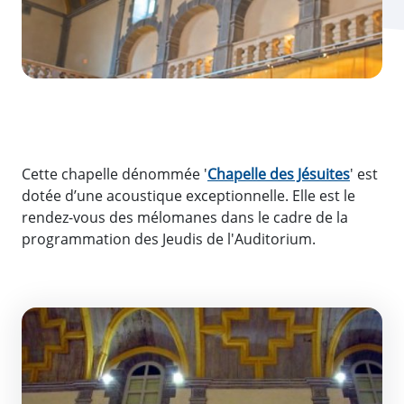
Cette chapelle dénommée '
Chapelle des Jésuites
' est
dotée d’une acoustique exceptionnelle. Elle est le
rendez-vous des mélomanes dans le cadre de la
programmation des Jeudis de l'Auditorium.
Informations rattachées à ce lieu
Chapelle des Jésuites