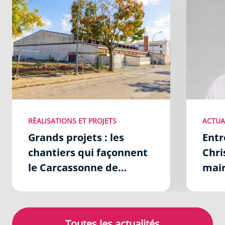
RÉALISATIONS ET PROJETS
ACTUA
Grands projets : les
Entr
chantiers qui façonnent
Chri
le Carcassonne de
mair
demain
Toutes les actualités