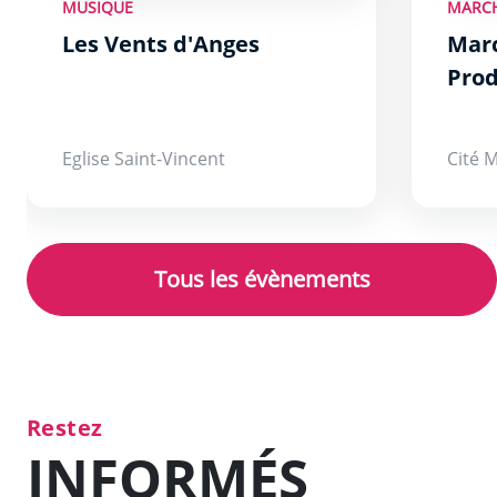
MUSIQUE
MARCH
29 août
Les Vents d'Anges
Mar
Prod
Eglise Saint-Vincent
Cité 
Tous les évènements
Restez
INFORMÉS