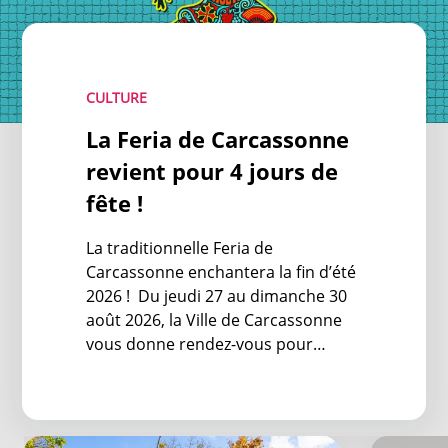
CULTURE
La Feria de Carcassonne
revient pour 4 jours de
fête !
La traditionnelle Feria de
Carcassonne enchantera la fin d’été
2026 ! Du jeudi 27 au dimanche 30
août 2026, la Ville de Carcassonne
vous donne rendez-vous pour
quatre jours de fête, de convivialité
et de bonne humeur à l’occasion de
la Feria de Carcassonne.
Grands projets : les chantiers qui façonnent le Carcas
Entretien