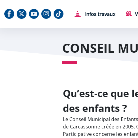
Aller au contenu
Aller au menu
Aller au plan du site
Aller à la recherche
Panneau de gestion des cookies
Notre Facebook
Notre X (Twitter)
Notre chaine Youtube
Notre Instagram
Notre Tiktok
Infos travaux
V
CONSEIL MU
Qu’est-ce que l
des enfants ?
Le Conseil Municipal des Enfants 
de Carcassonne créée en 2005. 
Participative concerne les enfant