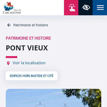
Aller au contenu
Aller au menu
Aller au plan du site
Aller à la recherche
En un click
Panneau de gestion des cookies
Paramètres 
Patrimoine et histoire
PATRIMOINE ET HISTOIRE
PONT VIEUX
Voir la localisation
EDIFICES HORS BASTIDE ET CITÉ
Zoom de l'image