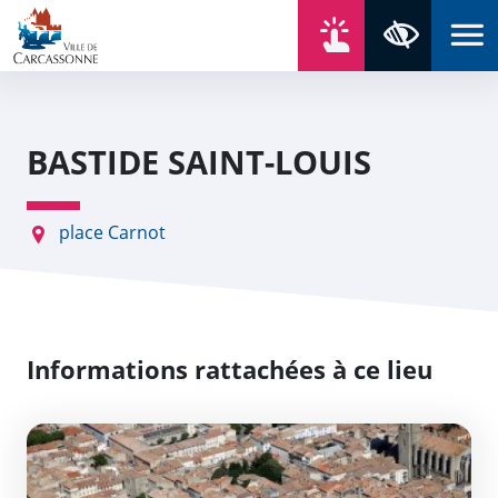
Aller au contenu
Aller au menu
Aller au plan du site
Aller à la recherche
En un click
Panneau de gestion des cookies
Paramètres 
BASTIDE SAINT-LOUIS
place Carnot
Informations rattachées à ce lieu
Bastide Saint-Louis