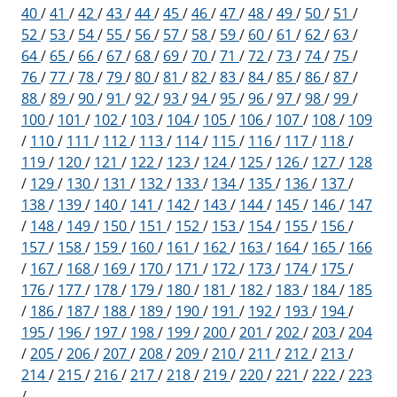
40
/
41
/
42
/
43
/
44
/
45
/
46
/
47
/
48
/
49
/
50
/
51
/
52
/
53
/
54
/
55
/
56
/
57
/
58
/
59
/
60
/
61
/
62
/
63
/
64
/
65
/
66
/
67
/
68
/
69
/
70
/
71
/
72
/
73
/
74
/
75
/
76
/
77
/
78
/
79
/
80
/
81
/
82
/
83
/
84
/
85
/
86
/
87
/
88
/
89
/
90
/
91
/
92
/
93
/
94
/
95
/
96
/
97
/
98
/
99
/
100
/
101
/
102
/
103
/
104
/
105
/
106
/
107
/
108
/
109
/
110
/
111
/
112
/
113
/
114
/
115
/
116
/
117
/
118
/
119
/
120
/
121
/
122
/
123
/
124
/
125
/
126
/
127
/
128
/
129
/
130
/
131
/
132
/
133
/
134
/
135
/
136
/
137
/
138
/
139
/
140
/
141
/
142
/
143
/
144
/
145
/
146
/
147
/
148
/
149
/
150
/
151
/
152
/
153
/
154
/
155
/
156
/
157
/
158
/
159
/
160
/
161
/
162
/
163
/
164
/
165
/
166
/
167
/
168
/
169
/
170
/
171
/
172
/
173
/
174
/
175
/
176
/
177
/
178
/
179
/
180
/
181
/
182
/
183
/
184
/
185
/
186
/
187
/
188
/
189
/
190
/
191
/
192
/
193
/
194
/
195
/
196
/
197
/
198
/
199
/
200
/
201
/
202
/
203
/
204
/
205
/
206
/
207
/
208
/
209
/
210
/
211
/
212
/
213
/
214
/
215
/
216
/
217
/
218
/
219
/
220
/
221
/
222
/
223
/