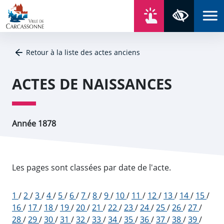
Aller au contenu
Aller au menu
Aller au plan du site
Aller à la recherche
En un click
Panneau de gestion des cookies
Paramètres 
Retour à la liste des actes anciens
ACTES DE NAISSANCES
Année 1878
Les pages sont classées par date de l'acte.
1
/
2
/
3
/
4
/
5
/
6
/
7
/
8
/
9
/
10
/
11
/
12
/
13
/
14
/
15
/
16
/
17
/
18
/
19
/
20
/
21
/
22
/
23
/
24
/
25
/
26
/
27
/
28
/
29
/
30
/
31
/
32
/
33
/
34
/
35
/
36
/
37
/
38
/
39
/