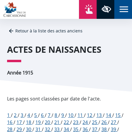
Aller au contenu
Aller au menu
Aller au plan du site
Aller à la recherche
En un click
Panneau de gestion des cookies
Paramètres 
Retour à la liste des actes anciens
ACTES DE NAISSANCES
Année 1915
Les pages sont classées par date de l'acte.
1
/
2
/
3
/
4
/
5
/
6
/
7
/
8
/
9
/
10
/
11
/
12
/
13
/
14
/
15
/
16
/
17
/
18
/
19
/
20
/
21
/
22
/
23
/
24
/
25
/
26
/
27
/
28
/
29
/
30
/
31
/
32
/
33
/
34
/
35
/
36
/
37
/
38
/
39
/